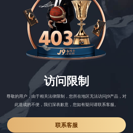
访问限制
尊敬的用户，由于相关法律限制，您所在地区无法访问J9产品，对
此造成的不便，我们深表歉意，您如有疑问请联系客服。
联系客服