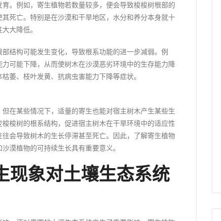
发育。例如，寄生植物若数量较多，便会导致梭梭树根部的
使其死亡。特别是在沙漠和干旱地区，水分和养分本身就十
性大大降低。
根部结构可能发生变化，导致根系功能的进一步减弱。例
能力可能下降，从而使树木在沙漠恶劣环境中的生存能力降
体枯萎、枝叶发黄、抗病虫害能力下降等症状。
，但在某些情况下，适量的寄生也能对宿主树木产生某些生
变梭梭树的根系结构，促进宿主树木在干旱环境中的适应性
往往会导致树木的生长停滞甚至死亡。因此，了解寄生植物
和沙漠植物的可持续生长具有重要意义。
生现象对土壤生态系统