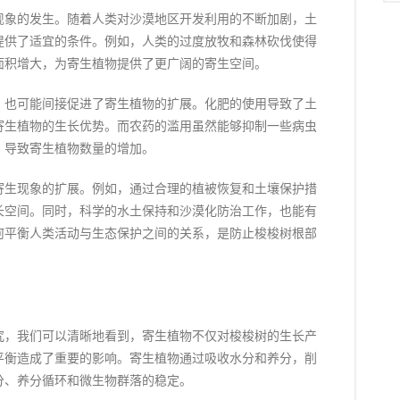
现象的发生。随着人类对沙漠地区开发利用的不断加剧，土
提供了适宜的条件。例如，人类的过度放牧和森林砍伐使得
面积增大，为寄生植物提供了更广阔的寄生空间。
，也可能间接促进了寄生植物的扩展。化肥的使用导致了土
寄生植物的生长优势。而农药的滥用虽然能够抑制一些病虫
，导致寄生植物数量的增加。
寄生现象的扩展。例如，通过合理的植被恢复和土壤保护措
长空间。同时，科学的水土保持和沙漠化防治工作，也能有
何平衡人类活动与生态保护之间的关系，是防止梭梭树根部
究，我们可以清晰地看到，寄生植物不仅对梭梭树的生长产
平衡造成了重要的影响。寄生植物通过吸收水分和养分，削
分、养分循环和微生物群落的稳定。