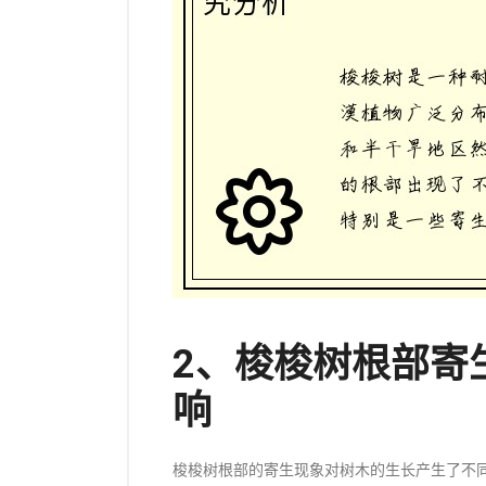
2、梭梭树根部寄
响
梭梭树根部的寄生现象对树木的生长产生了不