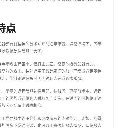
特点
武器都有其独特的战术功能与适用场景。通常情况下，蓝拳
器以及辅助性武器三大类。
特点是攻击范围小，但打击力强。常见的近战武器有刀、
行高效的攻击，特别适用于较为密闭的战斗环境或近距离格
发力，能够迅速在短时间内对敌人造成致命威胁。
力。常见的远程武器包括弓箭、枪械等。蓝拳战术中，远程
离上的优势或迫使敌人采取防守姿态。在适当的时机使用远
近战武器创造出进攻机会。
用于增强战术的多样性和突发情况的应对能力。比如，烟雾
楚的情况下发动突袭，也可以用来破坏敌人阵型，迫使敌人