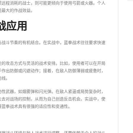
惯远程消耗的战士，则可能更倾向于使用弓箭或火器。个人
现最大的作战效益。
战应用
与战斗节奏的有机结合。在实战中，蓝拳战术往往要求快速
。
变的攻击方式与灵活的战术安排。比如，使用者可以在开局
手作出防御或闪避动作；接着，在敌人防御薄弱或疲惫时，
防线。
助性武器，如烟雾弹和闪光弹。在敌人紧逼或局势复杂时，
失去对战场的控制，从而为自己创造反击机会。实战中，使
得蓝拳战术具有很强的适应性和变通性。